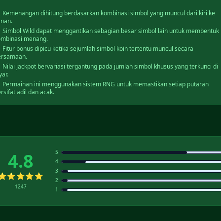
Kemenangan dihitung berdasarkan kombinasi simbol yang muncul dari kiri ke
anan.
Simbol Wild dapat menggantikan sebagian besar simbol lain untuk membentuk
ombinasi menang.
Fitur bonus dipicu ketika sejumlah simbol koin tertentu muncul secara
ersamaan.
Nilai jackpot bervariasi tergantung pada jumlah simbol khusus yang terkunci di
yar.
Permainan ini menggunakan sistem RNG untuk memastikan setiap putaran
rsifat adil dan acak.
5
4.8
4
3
⭐⭐⭐⭐⭐
2
1247
1