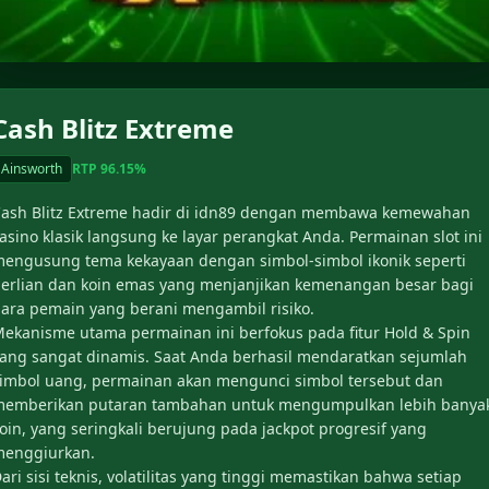
▶
Cash Blitz Extreme
Ainsworth
RTP 96.15%
ash Blitz Extreme hadir di idn89 dengan membawa kemewahan
asino klasik langsung ke layar perangkat Anda. Permainan slot ini
engusung tema kekayaan dengan simbol-simbol ikonik seperti
erlian dan koin emas yang menjanjikan kemenangan besar bagi
ara pemain yang berani mengambil risiko.
ekanisme utama permainan ini berfokus pada fitur Hold & Spin
ang sangat dinamis. Saat Anda berhasil mendaratkan sejumlah
imbol uang, permainan akan mengunci simbol tersebut dan
emberikan putaran tambahan untuk mengumpulkan lebih banya
oin, yang seringkali berujung pada jackpot progresif yang
enggiurkan.
ari sisi teknis, volatilitas yang tinggi memastikan bahwa setiap