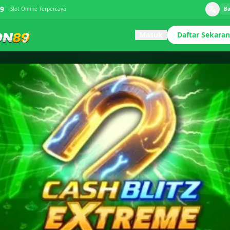
9
Slot Online Terpercaya
B
Masuk
Daftar Sekara