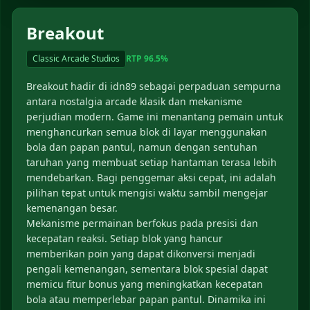
▶
Breakout
Classic Arcade Studios
RTP 96.5%
Breakout hadir di idn89 sebagai perpaduan sempurna
antara nostalgia arcade klasik dan mekanisme
perjudian modern. Game ini menantang pemain untuk
menghancurkan semua blok di layar menggunakan
bola dan papan pantul, namun dengan sentuhan
taruhan yang membuat setiap hantaman terasa lebih
mendebarkan. Bagi penggemar aksi cepat, ini adalah
pilihan tepat untuk mengisi waktu sambil mengejar
kemenangan besar.
Mekanisme permainan berfokus pada presisi dan
kecepatan reaksi. Setiap blok yang hancur
memberikan poin yang dapat dikonversi menjadi
pengali kemenangan, sementara blok spesial dapat
memicu fitur bonus yang meningkatkan kecepatan
bola atau memperlebar papan pantul. Dinamika ini