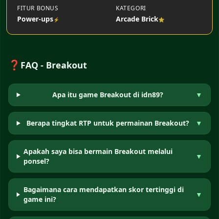
FITUR BONUS
KATEGORI
Power-ups
Arcade Brick
⚡
⭐
❓
FAQ - Breakout
Apa itu game Breakout di idn89?
▼
Berapa tingkat RTP untuk permainan Breakout?
▼
Apakah saya bisa bermain Breakout melalui
▼
ponsel?
Bagaimana cara mendapatkan skor tertinggi di
▼
game ini?