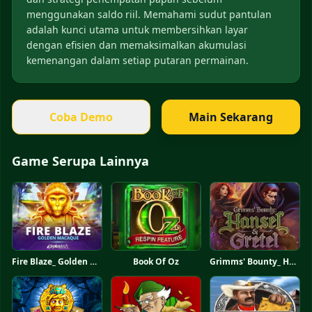
menggunakan saldo riil. Memahami sudut pantulan
adalah kunci utama untuk membersihkan layar
dengan efisien dan memaksimalkan akumulasi
kemenangan dalam setiap putaran permainan.
Coba Demo
Main Sekarang
Game Serupa Lainnya
Fire Blaze_ Golden Macaque
Book Of Oz
Grimms' Bounty_ Hansel & Gretel