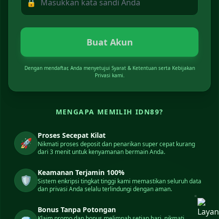
🔒
Buat Akun
Dengan mendaftar, Anda menyetujui Syarat & Ketentuan serta Kebijakan
Privasi kami.
MENGAPA MEMILIH IDN89?
Proses Secepat Kilat
🚀
Nikmati proses deposit dan penarikan super cepat kurang
dari 3 menit untuk kenyamanan bermain Anda.
Keamanan Terjamin 100%
🛡️
Sistem enkripsi tingkat tinggi kami memastikan seluruh data
dan privasi Anda selalu terlindungi dengan aman.
Bonus Tanpa Potongan
Klaim promo dan bonus melimpah setiap hari, nikmati