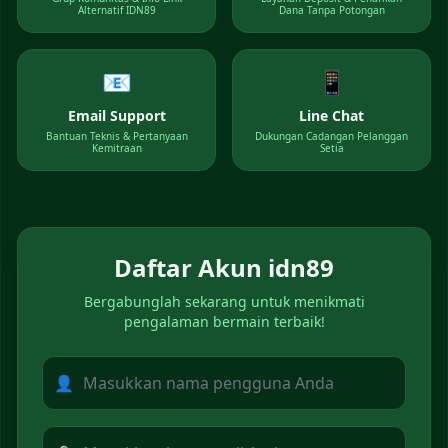
Alternatif IDN89
Dana Tanpa Potongan
📧
📱
Email Support
Line Chat
Bantuan Teknis & Pertanyaan
Dukungan Cadangan Pelanggan
Kemitraan
Setia
Daftar Akun idn89
Bergabunglah sekarang untuk menikmati
pengalaman bermain terbaik!
👤