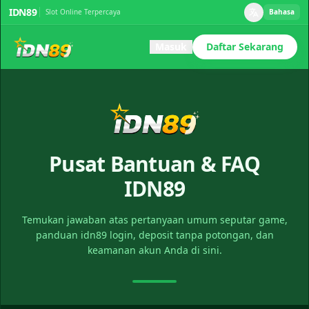
IDN89
Slot Online Terpercaya
Bahasa
Masuk
Daftar Sekarang
Pusat Bantuan & FAQ
IDN89
Temukan jawaban atas pertanyaan umum seputar game,
panduan idn89 login, deposit tanpa potongan, dan
keamanan akun Anda di sini.