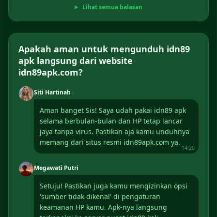
Lihat semua balasan
Apakah aman untuk mengunduh idn89
apk langsung dari website
idn89apk.com?
Siti Hartinah
Aman banget Sis! Saya udah pakai idn89 apk
selama berbulan-bulan dan HP tetap lancar
jaya tanpa virus. Pastikan aja kamu unduhnya
memang dari situs resmi idn89apk.com ya.
14:20
Megawati Putri
Setuju! Pastikan juga kamu mengizinkan opsi
'sumber tidak dikenal' di pengaturan
keamanan HP kamu. Apk-nya langsung