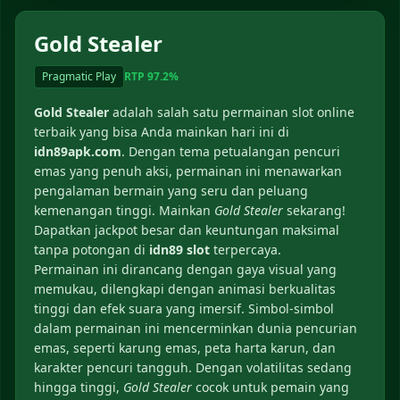
▶
Gold Stealer
Pragmatic Play
RTP 97.2%
Gold Stealer
adalah salah satu permainan slot online
terbaik yang bisa Anda mainkan hari ini di
idn89apk.com
. Dengan tema petualangan pencuri
emas yang penuh aksi, permainan ini menawarkan
pengalaman bermain yang seru dan peluang
kemenangan tinggi. Mainkan
Gold Stealer
sekarang!
Dapatkan jackpot besar dan keuntungan maksimal
tanpa potongan di
idn89 slot
terpercaya.
Permainan ini dirancang dengan gaya visual yang
memukau, dilengkapi dengan animasi berkualitas
tinggi dan efek suara yang imersif. Simbol-simbol
dalam permainan ini mencerminkan dunia pencurian
emas, seperti karung emas, peta harta karun, dan
karakter pencuri tangguh. Dengan volatilitas sedang
hingga tinggi,
Gold Stealer
cocok untuk pemain yang