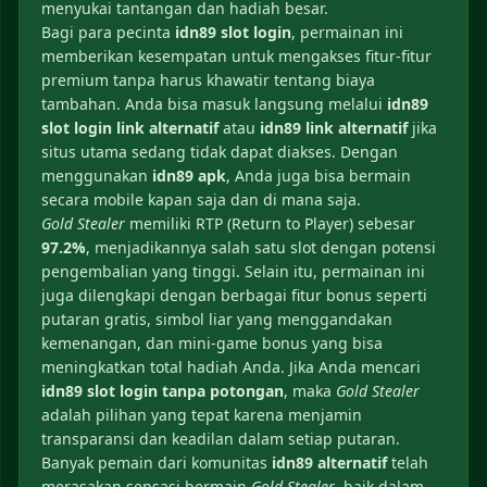
menyukai tantangan dan hadiah besar.
Bagi para pecinta
idn89 slot login
, permainan ini
memberikan kesempatan untuk mengakses fitur-fitur
premium tanpa harus khawatir tentang biaya
tambahan. Anda bisa masuk langsung melalui
idn89
slot login link alternatif
atau
idn89 link alternatif
jika
situs utama sedang tidak dapat diakses. Dengan
menggunakan
idn89 apk
, Anda juga bisa bermain
secara mobile kapan saja dan di mana saja.
Gold Stealer
memiliki RTP (Return to Player) sebesar
97.2%
, menjadikannya salah satu slot dengan potensi
pengembalian yang tinggi. Selain itu, permainan ini
juga dilengkapi dengan berbagai fitur bonus seperti
putaran gratis, simbol liar yang menggandakan
kemenangan, dan mini-game bonus yang bisa
meningkatkan total hadiah Anda. Jika Anda mencari
idn89 slot login tanpa potongan
, maka
Gold Stealer
adalah pilihan yang tepat karena menjamin
transparansi dan keadilan dalam setiap putaran.
Banyak pemain dari komunitas
idn89 alternatif
telah
merasakan sensasi bermain
Gold Stealer
, baik dalam